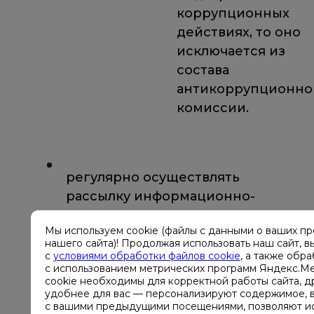
коррупционных
действиях, то оно
исключается из
состава
антикоррупционнои
комиссии.
регулярно осуществлять
рассылку информационно-
правовых материалов
Мы используем cookie (файлы с данными о ваших п
работникам Компании Хайтед;
нашего сайта)! Продолжая использовать наш сайт, в
с
условиями обработки файлов cookie
, а также обр
с использованием метрических программ Яндекс.Ме
cookie необходимы для корректной работы сайта, д
принимать от работников
удобнее для вас — персонализируют содержимое, в
с вашими предыдущими посещениями, позволяют ис
Компании сообщения о