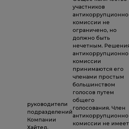
участников
антикоррупционнои
комиссии не
ограничено, но
должно быть
нечетным. Решени
антикоррупционнои
комиссии
принимаются его
членами простым
большинством
голосов путем
общего
руководители
голосования. Член
подразделений
антикоррупционнои
Компании
комиссии не имеет
Хайтед.