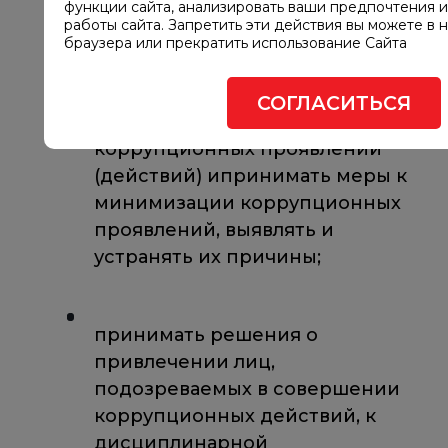
функции сайта, анализировать ваши предпочтения и
коррупционных проявлениях
работы сайта. Запретить эти действия вы можете в 
браузера или прекратить использование Сайта
(действиях);
СОГЛАСИТЬСЯ
проводить расследования
коррупционных проявлений
(действий) ипринимать меры к
минимизации коррупционных
проявлений, выявлять и
устранять их причины;
принимать решения о
привлечении лиц,
подозреваемых в совершении
коррупционных действий, к
дисциплинарной