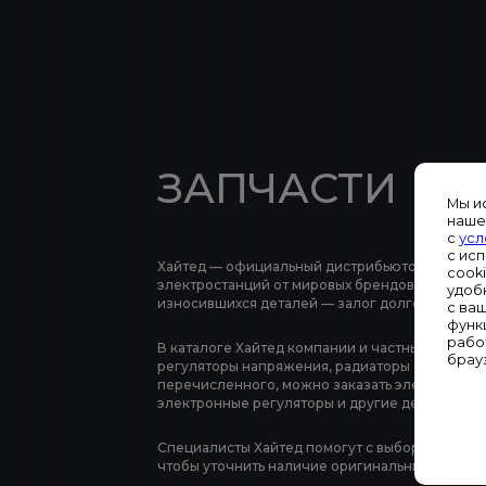
ЗАПЧАСТИ
Мы и
наше
с
усл
с ис
Хайтед — официальный дистрибьютор оригина
cook
электростанций от мировых брендов. Своевре
удоб
износившихся деталей — залог долгой службы
с ва
функ
рабо
В каталоге Хайтед компании и частные лица М
брау
регуляторы напряжения, радиаторы охлаждени
перечисленного, можно заказать электроуста
электронные регуляторы и другие детали ДГУ
Специалисты Хайтед помогут с выбором, обесп
чтобы уточнить наличие оригинальных комплек