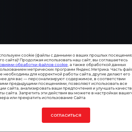
спользуем cookie (файлы с данными о ваших прошлых посещения
го сайта)! Продолжая использовать наш сайт, вы соглашаетесь
овиями обработки файлов cookie
, а также обработкой данных
пользованием метрических программ Яндекс.Метрика. Часть фай
льных комплектующих для дизельных и газовых
ie необходимы для корректной работы сайта, другие делают его
менное обслуживание генераторов и замена
нее для вас — персонализируют содержимое, в соответствии
 оборудования, безопасной и эффективной работы.
шими предыдущими посещениями, позволяют использовать все
ции сайта, анализировать ваши предпочтения и улучшать качест
ты сайта. Запретить эти действия вы можете в настройках вашег
осквы заказывают контроллеры, пульты управления,
зера или прекратить использование Сайта
я, предпусковые подогреватели и т.д. Помимо
новочные изделия, приводы топливных реек,
 разной мощности и назначения.
СОГЛАСИТЬСЯ
ечат оперативную доставку, замену и ремонт. Звоните,
тующих, цены и сроки доставки.