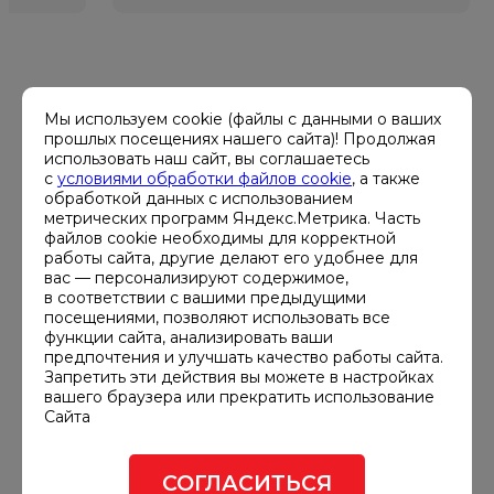
ХАРАКТЕРИСТИКИ
Мы используем cookie (файлы с данными о ваших
прошлых посещениях нашего сайта)! Продолжая
использовать наш сайт, вы соглашаетесь
с
условиями обработки файлов cookie
, а также
Мощность, кВА
обработкой данных с использованием
300
метрических программ Яндекс.Метрика. Часть
файлов cookie необходимы для корректной
работы сайта, другие делают его удобнее для
Мощность, кВт
вас — персонализируют содержимое,
240
в соответствии с вашими предыдущими
посещениями, позволяют использовать все
Расход топлива при 50% нагрузке,
функции сайта, анализировать ваши
предпочтения и улучшать качество работы сайта.
л/ч
Запретить эти действия вы можете в настройках
34.1
вашего браузера или прекратить использование
Сайта
Габариты ДГУ, мм
4300x1410x2165
СОГЛАСИТЬСЯ