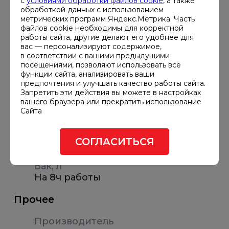
с
условиями обработки файлов cookie
, а также
л/ч
обработкой данных с использованием
2.7
метрических программ Яндекс.Метрика. Часть
файлов cookie необходимы для корректной
Расход топлива при 90% нагрузке,
работы сайта, другие делают его удобнее для
л/ч
вас — персонализируют содержимое,
в соответствии с вашими предыдущими
3.7
посещениями, позволяют использовать все
функции сайта, анализировать ваши
Габариты и вес
предпочтения и улучшать качество работы сайта.
Запретить эти действия вы можете в настройках
Габариты ДГУ, мм
вашего браузера или прекратить использование
Сайта
1900х790х1050
Вес, кг
СОГЛАСИТЬСЯ
650
Бак, л
На 8ч работы
Прочее
Производитель