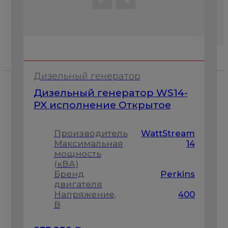
Дизельный генератор
Дизельный генератор WS14-
-
PX исполнение Открытое
Производитель
WattStream
m
Максимальная
14
5
мощность
(кВА)
Бренд
Perkins
s
двигателя
Напряжение,
400
0
В