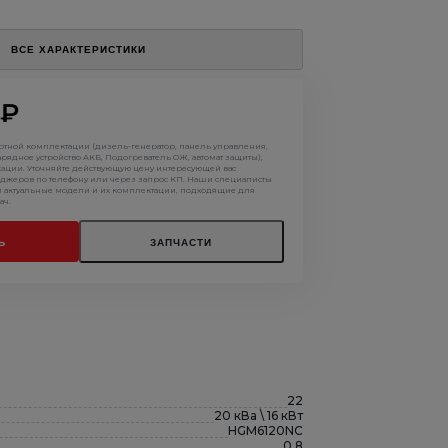
ВСЕ ХАРАКТЕРИСТИКИ
 ₽
артной комплектации (дизель-генератор, панель управления,
арядное устройство АКБ, Подогреватель ОЖ, автомат защиты),
кации. Уточняйте действующую цену интересующей вас
джеров по телефону или через запрос КП. Наши специалисты
м актуальные модели и их комплектации, подходящие для
ач.
Ь
ЗАПЧАСТИ
22
20 кВа \ 16 кВт
HGM6120NC
0.8