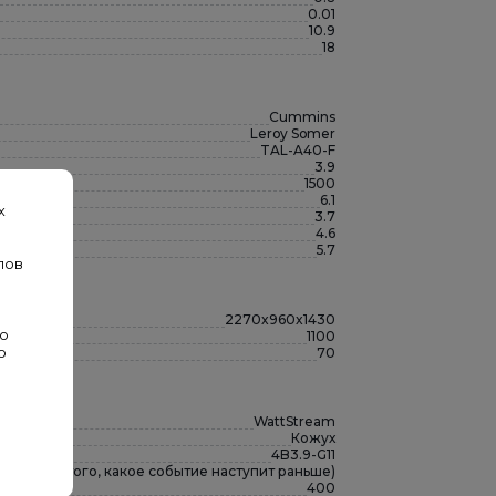
0.01
10.9
18
Cummins
Leroy Somer
TAL-A40-F
3.9
1500
6.1
х
3.7
4.6
5.7
лов
2270x960x1430
во
1100
70
о
WattStream
Кожух
4B3.9-G11
мости от того, какое событие наступит раньше)
400