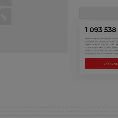
1 093 538
Указана средняя цена станд
глушитель, радиатор, АКБ, з
актуальная на момент публи
комплектации у наших мене
также смогут предложить ва
решения именно ваших зад
ЗАКАЗАТ