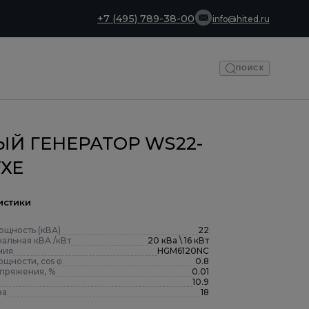
+7 (495) 789-38-00
info@hited.ru
ПОИСК
Й ГЕНЕРАТОР WS22-
УХЕ
истики
ощность (кВА)
22
альная кВА /кВт
20 кВа \ 16 кВт
ния
HGM6120NC
щности, cos φ
0.8
апряжения, %
0.01
10.9
за
18