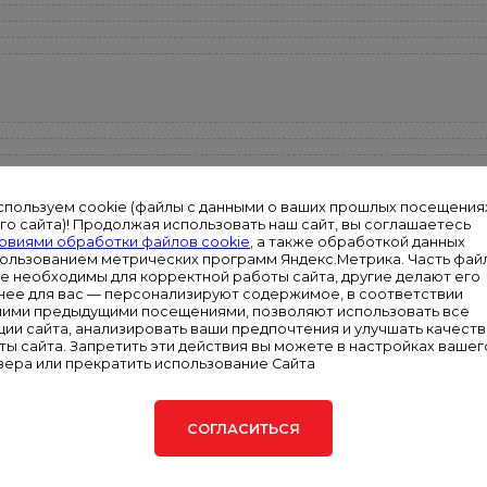
спользуем cookie (файлы с данными о ваших прошлых посещения
го сайта)! Продолжая использовать наш сайт, вы соглашаетесь
овиями обработки файлов cookie
, а также обработкой данных
пользованием метрических программ Яндекс.Метрика. Часть фай
ie необходимы для корректной работы сайта, другие делают его
нее для вас — персонализируют содержимое, в соответствии
шими предыдущими посещениями, позволяют использовать все
ции сайта, анализировать ваши предпочтения и улучшать качест
ты сайта. Запретить эти действия вы можете в настройках вашег
зера или прекратить использование Сайта
СОГЛАСИТЬСЯ
доставляется гарантия 12 месяцев или 500 часов наработки (в зависи