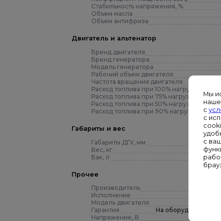
Стабильность напряжения, %
Объем масла
Объем антифриза
Двигатель и альтенатор
Бренд двигателя
Бренд генератора
Модель генератора
Рабочий объем двигателя
Частота вращения двигателя
Расход топлива при 100% нагрузке, л/ч
Мы и
Расход топлива при 75% нагрузке, л/ч
наше
Расход топлива при 50% нагрузке, л/ч
с
усл
Расход топлива при 90% нагрузке, л/ч
с ис
cook
Габариты и вес
удоб
с ва
Габариты ДГУ, мм
функ
Вес, кг
Бак, л
рабо
брау
Прочее
Производитель
Исполнение
Модель двигателя
Гарантия
На оборудование пре
Напряжение, В