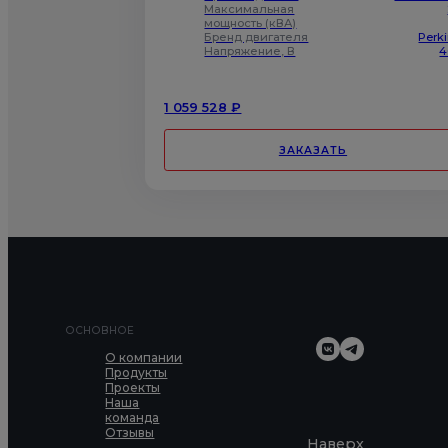
Максимальная
мощность (кВА)
Бренд двигателя
Perk
Напряжение, В
4
1 059 528 ₽
ЗАКАЗАТЬ
ОСНОВНОЕ
О компании
Продукты
Проекты
Наша
команда
Отзывы
Наверх