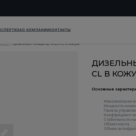
КСПЕРТИЗА
О КОМПАНИИ
КОНТАКТЫ
(ДГУ)
Дизельный генератор WS22-CL в кожухе
ДИЗЕЛЬНЫ
CL В КОЖ
Основные характер
Максимальная м
Мощность номин
Панель управле
Коэффициент мо
Стабильность н
Объем масла
Объем антифри