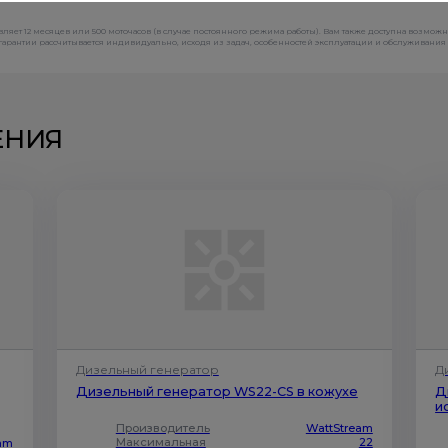
ляет 12 месяцев или 500 моточасов (в случае постоянного режима работы). Вам также доступна возмож
рантии рассчитывается индивидуально, исходя из задач, особенностей эксплуатации и обслуживания 
ЕНИЯ
Дизельный генератор
Д
Дизельный генератор WS22-CS в кожухе
Д
и
Производитель
WattStream
Максимальная
22
eam