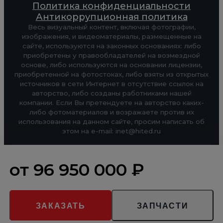
Политика конфиденциальности
Антикоррупционная политика
Весь визуальный контент, включая фотографии,
изображения, и видеоматериалы, размещенные на
сайте, используются на законных основаниях: либо
приобретены у правообладателей на возмездной
основе, либо используются на основании лицензии,
приобретенной на фотостоках, либо взяты из открытых
источников в сети Интернет в отсутствие ссылок на
авторство, либо созданы работниками нашей
компании. Если Вы претендуете на авторство каких-
либо фотоматериалов и возражаете против их
использования на данном сайте, просим написать об
этом на e-mail: inet@hited.ru
от 96 950 000 ₽
Наверх
ЗАКАЗАТЬ
ЗАПЧАСТИ