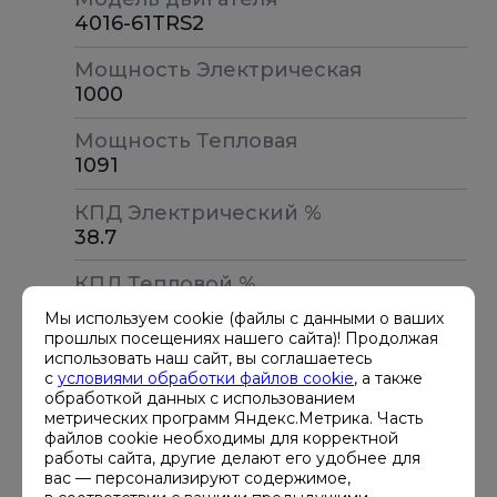
базовых агрегатов. Специалисты
4016-61TRS2
компании Хайтед помогут выбрать
Мощность Электрическая
оборудование с учетом задач и
1000
выделенного бюджета.
Мощность Тепловая
1091
КПД Электрический %
38.7
КПД Тепловой %
42.2
Мы используем cookie (файлы с данными о ваших
прошлых посещениях нашего сайта)! Продолжая
КПД Общий %
использовать наш сайт, вы соглашаетесь
80.9
с
условиями обработки файлов cookie
, а также
обработкой данных с использованием
метрических программ Яндекс.Метрика. Часть
файлов cookie необходимы для корректной
Стандартная гарантия производителей дизель-
работы сайта, другие делают его удобнее для
генераторов составляет 12 месяцев или 500
вас — персонализируют содержимое,
моточасов (в случае постоянного режима работы).