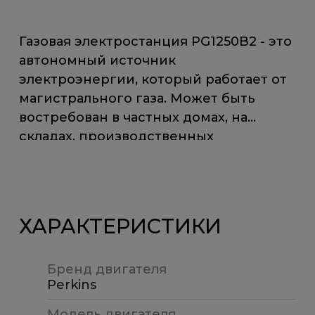
Газовая электростанция PG1250B2 - это
автономный источник
электроэнергии, который работает от
магистрального газа. Может быть
востребован в частных домах, на
складах, производственных
предприятиях и других объектах.
Оборудование обеспечивает
стабильное поступление энергии,
является экологичным, малошумным и
ХАРАКТЕРИСТИКИ
надежным.
Бренд двигателя
Газопоршневые электростанции
Perkins
поставляются как в составе решений
«под ключ», так и отдельно, в виде
Модель двигателя