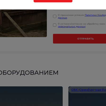
Я принимаю условия
Политики Конфи
данных
Я согласен/согласна на обработку мои
персональных данных
)
ОТПРАВИТЬ
 ОБОРУДОВАНИЕМ
ОБК (Оренбургская бу