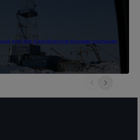
ций для ОБК (Оренбургская буровая компания)
А