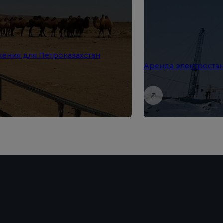
ения для Петроказахстан
Аренда электростан