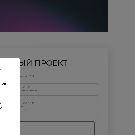
ДОБНЫЙ ПРОЕКТ
х
облстройэкология
лов
Ваша
компания
во
Введите
e-
о
mail*