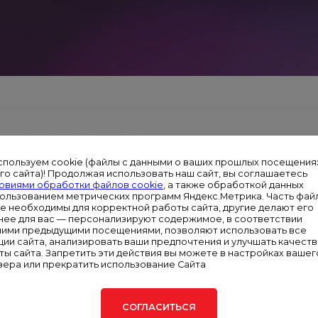
ЗАЯВКА НА ПО
спользуем cookie (файлы с данными о ваших прошлых посещения
го сайта)! Продолжая использовать наш сайт, вы соглашаетесь
Аренда электростанций для Мос
овиями обработки файлов cookie
, а также обработкой данных
пользованием метрических программ Яндекс.Метрика. Часть фай
Ваше
ie необходимы для корректной работы сайта, другие делают его
имя*
нее для вас — персонализируют содержимое, в соответствии
шими предыдущими посещениями, позволяют использовать все
ции сайта, анализировать ваши предпочтения и улучшать качест
Введите
телефон*
ты сайта. Запретить эти действия вы можете в настройках вашег
зера или прекратить использование Сайта
Ваше сообщение
СОГЛАСИТЬСЯ