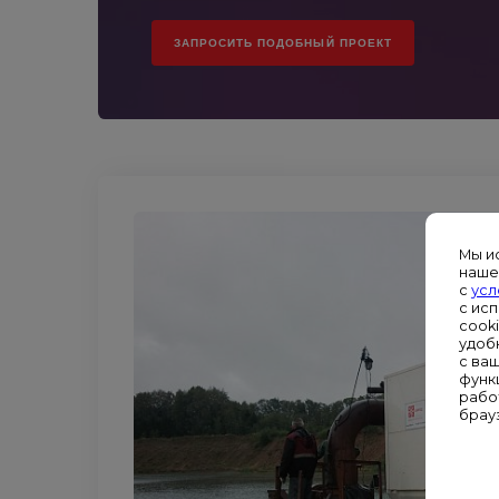
ЗАПРОСИТЬ ПОДОБНЫЙ ПРОЕКТ
Мы и
наше
с
усл
с ис
cook
удоб
с ва
функ
рабо
брау