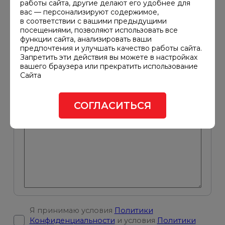
работы сайта, другие делают его удобнее для
компания
вас — персонализируют содержимое,
в соответствии с вашими предыдущими
посещениями, позволяют использовать все
Введите
функции сайта, анализировать ваши
телефон*
предпочтения и улучшать качество работы сайта.
Запретить эти действия вы можете в настройках
вашего браузера или прекратить использование
Сайта
Введите
e-
mail*
СОГЛАСИТЬСЯ
Ваше сообщение
Я принимаю условия
Политики
Конфиденциальности
и условия
Политики