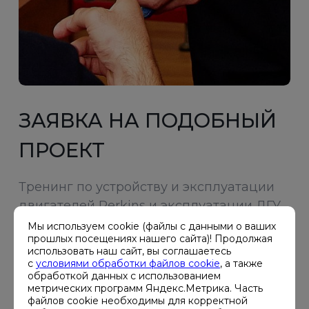
ЗАЯВКА НА ПОДОБНЫЙ
ПРОЕКТ
Тренинг по устройству и эксплуатации
двигателей Perkins и эксплуатации ДГУ
Мы используем cookie (файлы с данными о ваших
прошлых посещениях нашего сайта)! Продолжая
Ваше
использовать наш сайт, вы соглашаетесь
имя*
с
условиями обработки файлов cookie
, а также
обработкой данных с использованием
метрических программ Яндекс.Метрика. Часть
файлов cookie необходимы для корректной
Ваша