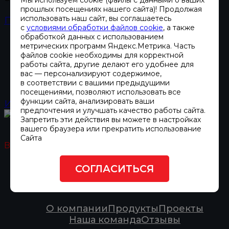
прошлых посещениях нашего сайта)! Продолжая
использовать наш сайт, вы соглашаетесь
Перейти в интернет-магазин запчастей
с
условиями обработки файлов cookie
, а также
обработкой данных с использованием
ИНСТРУКЦИЯ ПО
метрических программ Яндекс.Метрика. Часть
файлов cookie необходимы для корректной
работы сайта, другие делают его удобнее для
ЭКСПЛУАТАЦИИ FGW
вас — персонализируют содержимое,
в соответствии с вашими предыдущими
посещениями, позволяют использовать все
функции сайта, анализировать ваши
Инструкция
предпочтения и улучшать качество работы сайта.
Запретить эти действия вы можете в настройках
вашего браузера или прекратить использование
Сайта
Веб-форма не найдена.
СОГЛАСИТЬСЯ
ОСНОВНОЕ
О компании
Продукты
Проекты
Наша команда
Отзывы