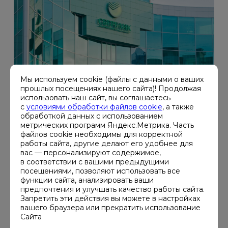
Мы используем cookie (файлы с данными о ваших
прошлых посещениях нашего сайта)! Продолжая
использовать наш сайт, вы соглашаетесь
с
условиями обработки файлов cookie
, а также
обработкой данных с использованием
ЗАЯВКА НА ПОДОБНЫЙ
метрических программ Яндекс.Метрика. Часть
файлов cookie необходимы для корректной
работы сайта, другие делают его удобнее для
ПРОЕКТ
вас — персонализируют содержимое,
в соответствии с вашими предыдущими
посещениями, позволяют использовать все
Монтаж системы бесперебойного
функции сайта, анализировать ваши
предпочтения и улучшать качество работы сайта.
электроснабжения штаб-квартиры
Запретить эти действия вы можете в настройках
Сбербанка на Кутузовском проспекте
вашего браузера или прекратить использование
Сайта