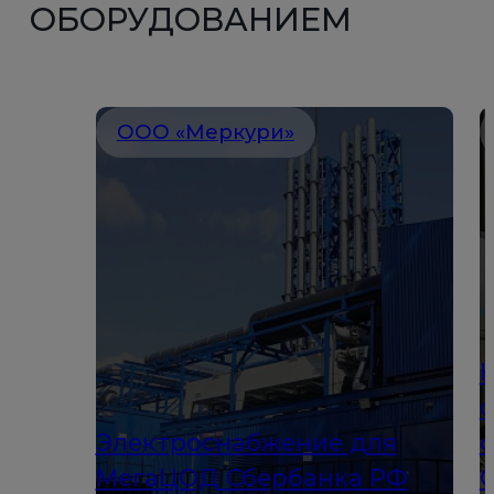
ОБОРУДОВАНИЕМ
ООО «Меркури»
Электроснабжение для
МегаЦОД Сбербанка РФ